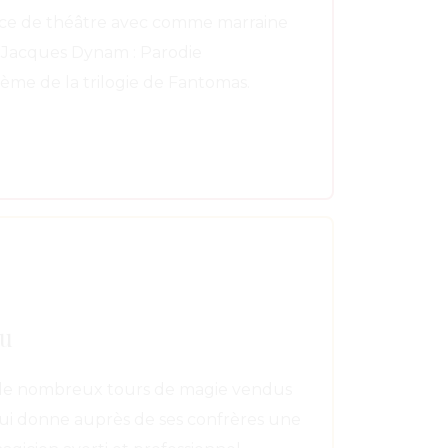
èce de théâtre avec comme marraine
Jacques Dynam : Parodie
ème de la trilogie de Fantomas.
nu
ur de nombreux tours de magie vendus
lui donne auprès de ses confrères une