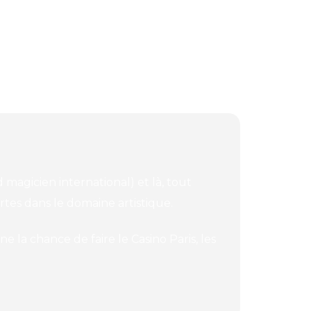
 magicien international) et là, tout
rtes dans le domaine artistique.
e la chance de faire le Casino Paris, les