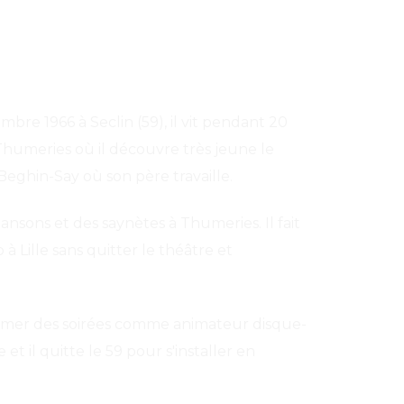
embre 1966 à Seclin (59), il vit pendant 20
umeries où il découvre très jeune le
Beghin-Say où son père travaille.
hansons et des saynètes à Thumeries. Il fait
à Lille sans quitter le théâtre et
nimer des soirées comme animateur disque-
e et il quitte le 59 pour s'installer en