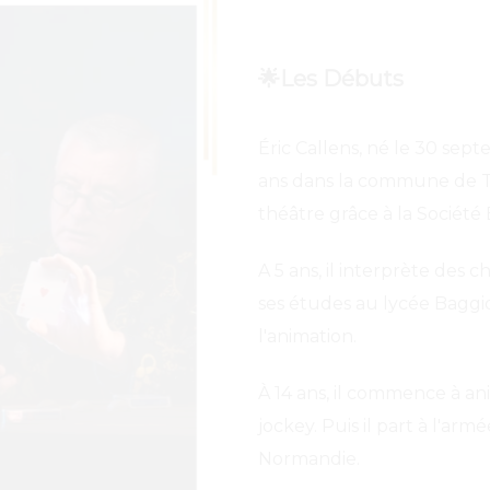
🌟Les Débuts
Éric Callens, né le 30 sept
ans dans la commune de Th
théâtre grâce à la Société 
A 5 ans, il interprète des c
ses études au lycée Baggio 
l'animation.
À 14 ans, il commence à a
jockey. Puis il part à l'armé
Normandie.