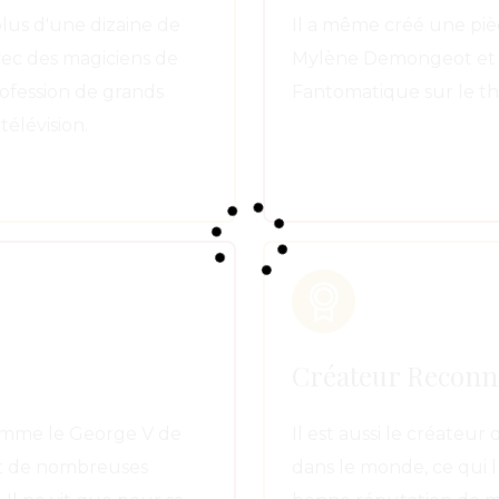
 plus d'une dizaine de
Il a même créé une pi
avec des magiciens de
Mylène Demongeot et 
rofession de grands
Fantomatique sur le th
télévision.
Créateur Recon
comme le George V de
Il est aussi le créate
 et de nombreuses
dans le monde, ce qui 